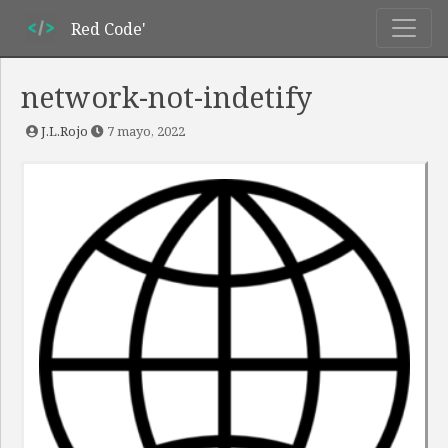
Red Code'
network-not-indetify
J.L.Rojo
7 mayo, 2022