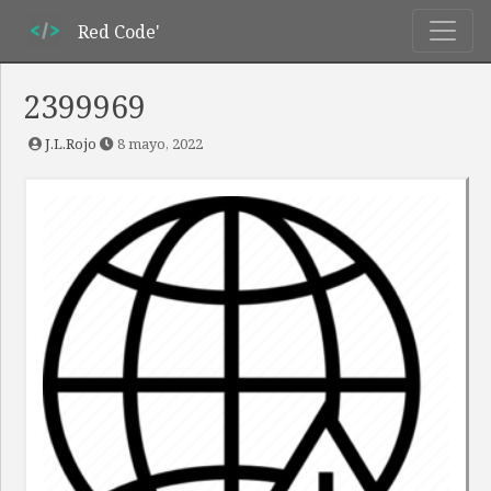
Red Code'
2399969
J.L.Rojo
8 mayo, 2022