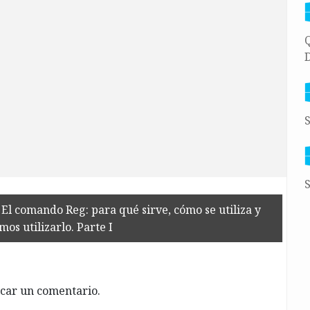
Q
D
S
S
El comando Reg: para qué sirve, cómo se utiliza y
os utilizarlo. Parte I
car un comentario.