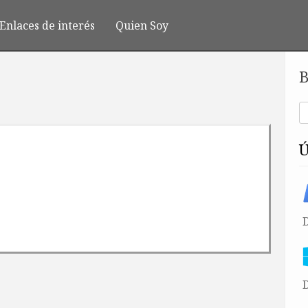
Enlaces de interés
Quien Soy
B
D