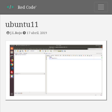
Red Code'
ubuntu11
J.L.Rojo
17 abril, 2019