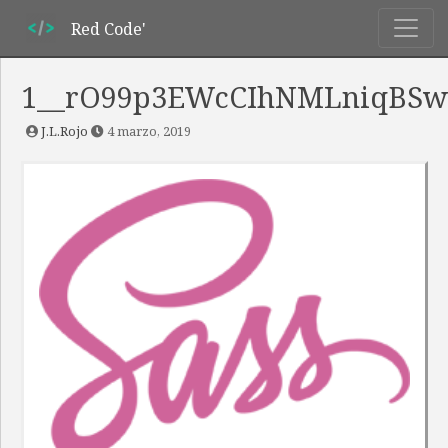
Red Code'
1__rO99p3EWcCIhNMLniqBS
J.L.Rojo
4 marzo, 2019