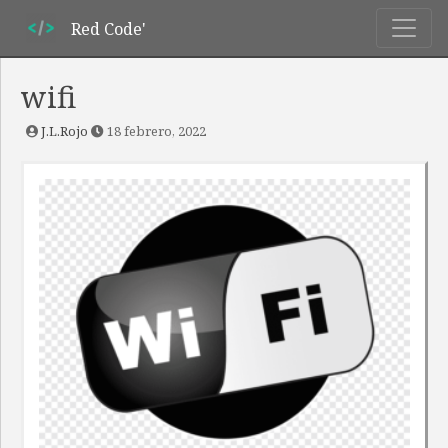
Red Code'
wifi
J.L.Rojo
18 febrero, 2022