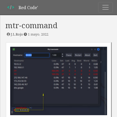
Red Code'
mtr-command
J.L.Rojo
1 mayo, 2022