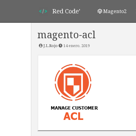
Red Code'
Magento2
magento-acl
J.L.Rojo
14 enero, 2019