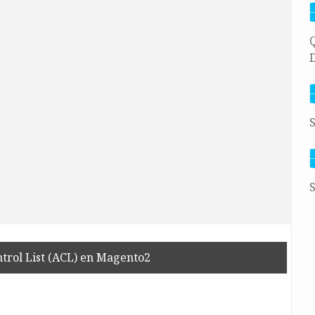
Q
D
S
S
trol List (ACL) en Magento2