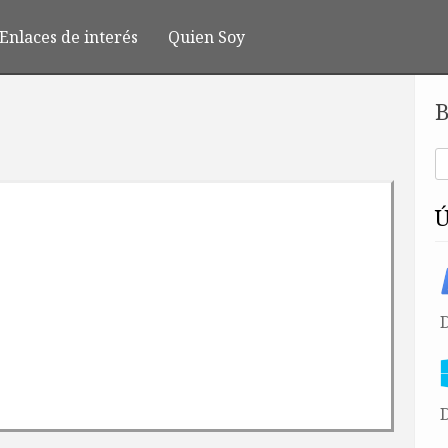
Enlaces de interés
Quien Soy
B
D