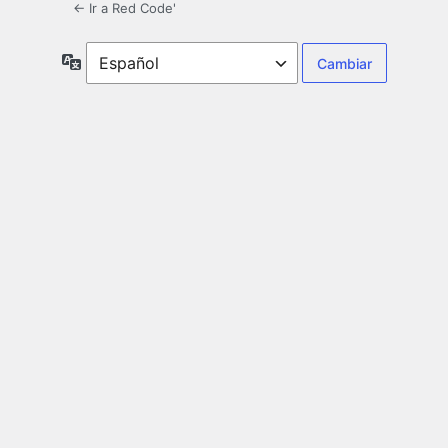
← Ir a Red Code'
Idioma