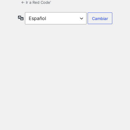
← Ir a Red Code'
Idioma