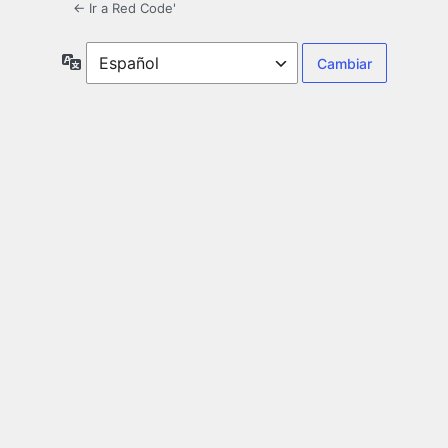
← Ir a Red Code'
Idioma